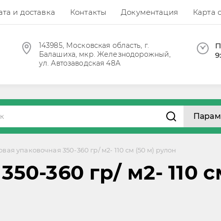
та и доставка
Контакты
Документация
Карта 
143985, Московская область, г.
П
Балашиха, мкр. Железнодорожный,
9
ул. Автозаводская 48А
Парам
вая упаковочная 350-360 гр/ м2- 110 см (50 м) рулон
50-360 гр/ м2- 110 с