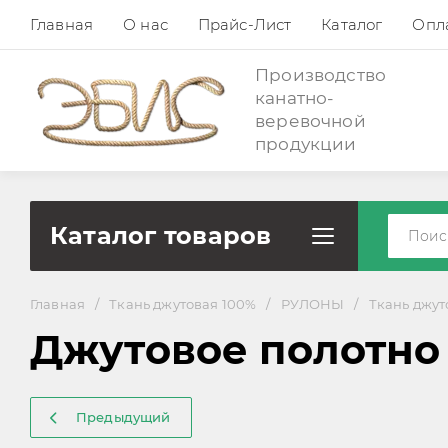
Главная
О нас
Прайс-Лист
Каталог
Опла
Производство
канатно-
веревочной
продукции
Каталог товаров
Главная
/
Ткань джутовая 100%
/
РУЛОНЫ
/
Ткань джуто
Джутовое полотно 3
Предыдущий