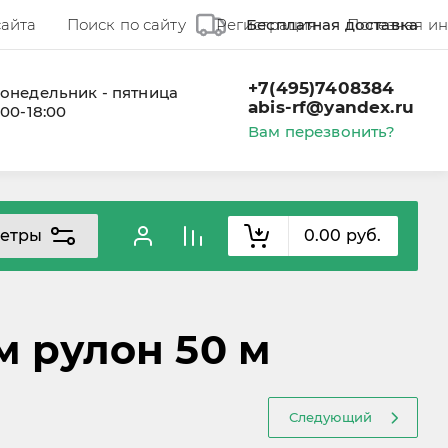
сайта
Поиск по сайту
Регистрация
Бесплатная доставка
Полезная и
+7(495)7408384
онедельник - пятница
abis-rf@yandex.ru
:00-18:00
Вам перезвонить?
етры
0.00
руб.
м рулон 50 м
Следующий