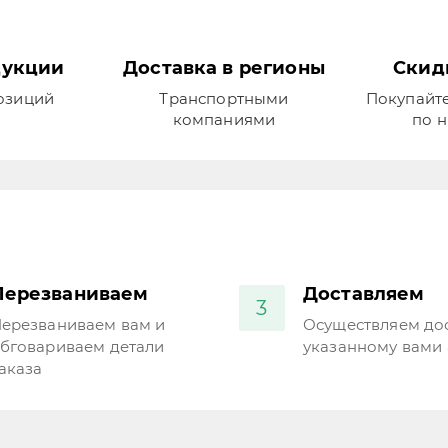
дукции
Доставка в регионы
Скид
позиций
Транспортными
Покупайте
компаниями
по н
Перезваниваем
Доставляем
3
ерезваниваем вам и
Осуществляем дос
бговариваем детали
указанному вами 
аказа