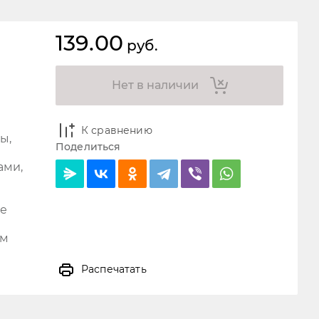
139.00
руб.
Нет в наличии
К сравнению
ы,
Поделиться
ами,
ие
ом
Распечатать