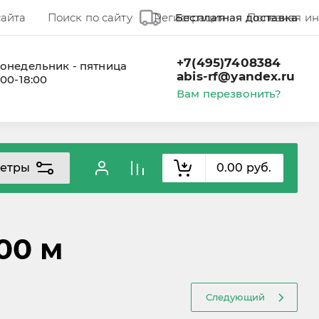
сайта
Поиск по сайту
Регистрация
Бесплатная доставка
Полезная и
+7(495)7408384
онедельник - пятница
abis-rf@yandex.ru
:00-18:00
Вам перезвонить?
етры
0.00
руб.
00 м
Следующий