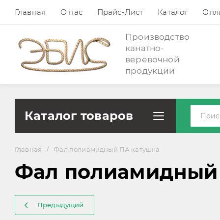
Главная
О нас
Прайс-Лист
Каталог
Опла
Производство
канатно-
веревочной
продукции
Каталог товаров
Главная
/
Фал полиамидный ПА катушка
Фал полиамидный П
Предыдущий