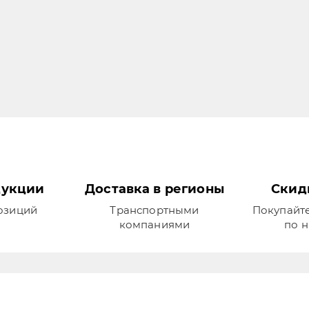
дукции
Доставка в регионы
Скид
позиций
Транспортными
Покупайте
компаниями
по н