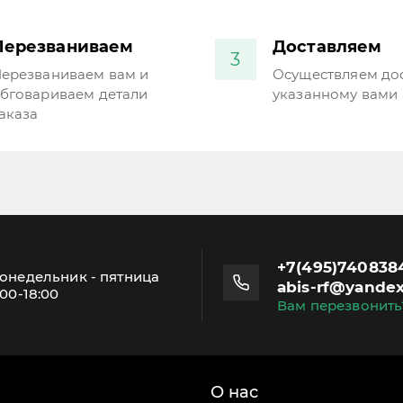
Перезваниваем
Доставляем
3
ерезваниваем вам и
Осуществляем дос
бговариваем детали
указанному вами 
аказа
+7(495)740838
онедельник - пятница
abis-rf@yandex
:00-18:00
Вам перезвонить
О нас