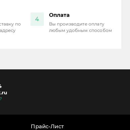
Оплата
4
тавку по
Вы производите оплату
адресу
любым удобным способом
4
.ru
?
Прайс-Лист