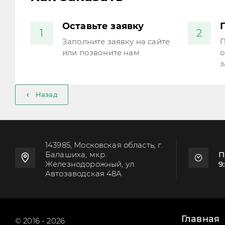
Оставьте заявку
1
2
Заполните заявку на сайте
П
или позвоните нам
о
з
Назад
143985, Московская область, г.
Балашиха, мкр.
П
Железнодорожный, ул.
9
Автозаводская 48А
Главная
© 2016 - 2026