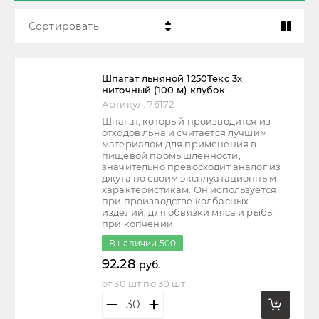
Сортировать
Цена - убывание
Шпагат льняной 1250Текс 3х
Цена - возрастание
ниточный (100 м) клубок
Артикул:
76172
Название - Я-А
Шпагат, который производится из
отходов льна и считается лучшим
Название - А-Я
материалом для применения в
пищевой промышленности,
значительно превосходит аналог из
джута по своим эксплуатационным
характеристикам. Он используется
при производстве колбасных
изделий, для обвязки мяса и рыбы
при копчении.
В наличии
500
92.28
руб.
от 30 шт по 30 шт