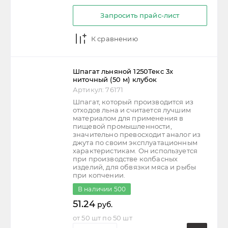
Запросить прайс-лист
К сравнению
Шпагат льняной 1250Текс 3х
ниточный (50 м) клубок
Артикул:
76171
Шпагат, который производится из
отходов льна и считается лучшим
материалом для применения в
пищевой промышленности,
значительно превосходит аналог из
джута по своим эксплуатационным
характеристикам. Он используется
при производстве колбасных
изделий, для обвязки мяса и рыбы
при копчении.
В наличии
500
51.24
руб.
от 50 шт по 50 шт